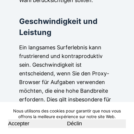
Wahl berücksichtigen sollten.
Geschwindigkeit und
Leistung
Ein langsames Surferlebnis kann
frustrierend und kontraproduktiv
sein. Geschwindigkeit ist
entscheidend, wenn Sie den Proxy-
Browser für Aufgaben verwenden
möchten, die eine hohe Bandbreite
erfordern. Dies gilt insbesondere für
Benutzer, die häufig große Dateien
Nous utilisons des cookies pour garantir que nous vous
streamen oder herunterladen.
offrons la meilleure expérience sur notre site Web.
Accepter
Déclin
Suchen Sie nach einem Proxy-