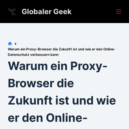
S
Globaler Geek
k
i
p
t
Home
o
Warum ein Proxy-Browser die Zukunft ist und wie er den Online-
Datenschutz verbessern kann
c
Warum ein Proxy-
o
n
Browser die
t
e
Zukunft ist und wie
n
t
er den Online-