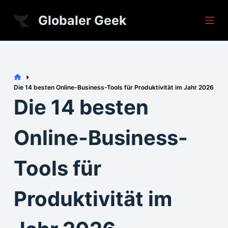
S
Globaler Geek
k
i
p
t
Home
o
Die 14 besten Online-Business-Tools für Produktivität im Jahr 2026
Die 14 besten
c
o
n
Online-Business-
t
e
Tools für
n
t
Produktivität im