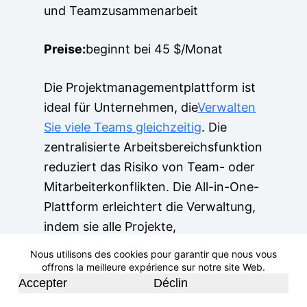
und Teamzusammenarbeit
Preise:
beginnt bei 45 $/Monat
Die Projektmanagementplattform ist
ideal für Unternehmen, die
Verwalten
Sie viele Teams gleichzeitig
. Die
zentralisierte Arbeitsbereichsfunktion
reduziert das Risiko von Team- oder
Mitarbeiterkonflikten. Die All-in-One-
Plattform erleichtert die Verwaltung,
indem sie alle Projekte,
Teambesprechungen und geplanten
Nous utilisons des cookies pour garantir que nous vous
Pläne in einem Bereich
offrons la meilleure expérience sur notre site Web.
Accepter
Déclin
zusammenführt.